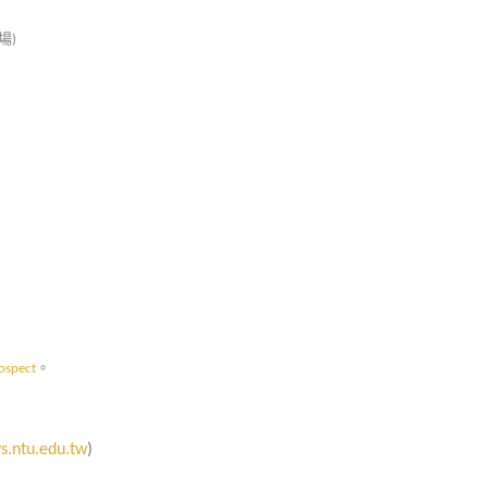
場
)
。
ospect
s.ntu.edu.tw
)