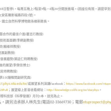
日暫停
，每周五晚上
點至
點，
點
分開放進場。
因座位有限，請提早到
18
)
7
9
6
30
(
大安區羅斯福路四段
號
。
1
)
、國立自然科學博物館孫維新館長。
慧合作的最佳介面
瞿志行教授
(
)
駛技術面面觀
李綱副教授
(
)
流
賴維祥教授
(
)
崑展副教授
)
與發展趨勢
葉廷仁特聘教授
(
)
後的展望
李傑信博士
(
)
為民特聘教授
)
學
鐘楷閔副研究員
2.0(
)
ct.phys.ntu.edu.tw/
或展望系列演講
：
Facebook
https://www.facebook.com/ntupr
；展望線上影音收看網址：
。
42tPuR
http://knowledge.colife.org.tw/starphys
獲贈科技部《科學發展》月刊
本，送完為止。
1
名，請另洽承辦人林先生
電話
；電郵
(
02-33669730
ntuprospect@phy