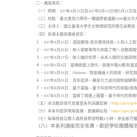
二、講座資訊：
（一）時間：
年
月
日至
年
月
日
除
月
日及
107
4
13
107
6
15
(
5
11
（二）地點：臺大應用力學所一樓國際會議廳
臺北市
(106
（三）主持人：國立臺灣大學天文物理研究所陳丕燊教授
（四）各場主題與講者資訊：
１、
年
月
日：淺談擴增
混合實境技術─人與人工智
107
4
13
/
２、
年
月
日：無人駕駛車時代來臨了嗎
─自動駕
107
4
20
?
３、
年
月
日：無人機的世界—未來人類的交通與物
107
4
27
４、
年
月
日：當傳統遇上現代—發展中醫
應用
藍
107
5
4
AI
(
５、
年
月
日：
—智能機器人的技術、研究
107
5
25
I Robots
６、
年
月
日：百年追求—兼談引力波向相對論歸隊
107
6
01
７、
年
月
日：量子電腦—量子科技時代的來臨
張
107
6
08
(
８、
年
月
日：當薛丁格遇上圖靈—量子時代的密碼
107
6
15
http://prospe
（五）本活動詳情可見展望系列演講官網：
（六）本系列提供現場直播，直播網址為：
https://goo.gl/
（七）每場核發公務人員終身學習時數
小時。參加者可
2
（八）本系列講座完全免費，歡迎學校團體報