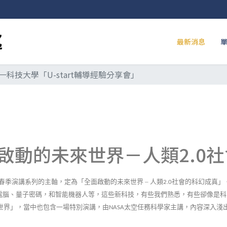
最新消息
科技大學「U-start輔導經驗分享會」
啟動的未來世界－人類2.0
春季演講系列的主軸，定為「全面啟動的未來世界
–
人類
社會的科幻成真」
2.0
電腦、量子密碼，和智能機器人等，這些新科技，有些我們熟悉，有些卻像是科
世界」，當中也包含一場特別演講，由
太空任務科學家主講，內容深入淺
NASA