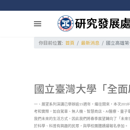
你目前位置:
首頁
最新消息
國立高雄第一
國立臺灣大學「全面
一、展望系列演講已舉辦逾
週年，繼往開來，本次
15
2018
考和實際，如自駕車、無人機、智慧商店、
醫療、量子
AI
我們未來的生活方式，因此我們將春季展望轉向了「未來
於科學、科普有興趣的民眾，與學校團體踴躍報名參加。