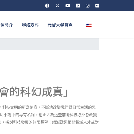
選擇你的語言
單位簡介
聯絡方式
元智大學首頁
社會的科幻成真」
。科技文明的新奇創意，不斷地改變我們對日常生活的思
幻小說中的專有名詞。也正因為這些前瞻科技必然會改變
出，探討科技發展的無限想望！竭誠歡迎相關領域人才或對