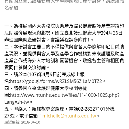
有關國立臺北護理健康大學舉辦國際助產研討會，請踴躍報
名參加
一、為推展國內大專校院與助產及婦女健康照護產業認識印
尼助照發展現況與趨勢，國立臺北護理健康大學於4月26日
辦理國際助產研討會，會議議程請參附件1。
二、本研討會主要目的不僅提供與會各大學瞭解印尼目前助
產現況，並提供與會大學及產學合作機構對未來護理及助產
產業合作或海外人才培訓和實習機會，敬邀各主管和相關負
責同仁參與交流討論。
三、請於本(107)年4月9日前完成線上報
名:
https://goo.gl/forms/wRZLSM56ZiLaM0TZ2
。
四、請參國立臺北護理健康大學校園導覽
圖:
http://www.ntunhs.edu.tw/files/11-1000-1025.php?
Lang=zh-tw
。
五、聯絡人：羅郁叡專案經理，電話02-28227101分機
2732，電子信箱：
michelle@ntunhs.edu.tw
。
最近更新: 2018-04-10