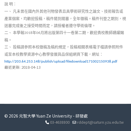
說
明：
一、
凡未曾在國內外其他刊物發表且具學術研究性之論文、技術報告或
產業個案，均歡迎投稿，稿件隨到隨審，全年徵稿。稿件刊登之期別，視
送審完成後之接受時間而定，請授權者遵守學術倫理。
二、
本學報
年
月將出版第四十一卷第二期，歡迎貴校教師踴躍賜
2018
06
稿。
三、
投稿請參照本校徵稿及稿約規定，投稿相關表格電子檔請參照附件
或至本校教學資源中心教學發展與品保組網頁下載，網址：
http://203.64.253.148/publish/upload/filedownload171002150938.pdf
最近更新: 2018-04-13
© 2026 元智大學 Yuan Ze University - 研發處
03-4638800
rddept@saturn.yzu.edu.tw