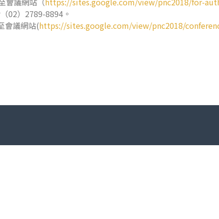
請至會議網站（
https://sites.google.com/view/pnc2018/for-aut
）2789-8894。
至會議網站(
https://sites.google.com/view/pnc2018/conferen