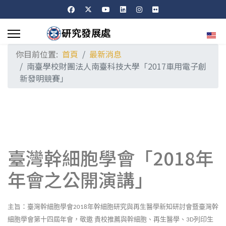
選擇
你目前位置:
首頁
最新消息
南臺學校財團法人南臺科技大學「2017車用電子創
新發明競賽」
臺灣幹細胞學會「2018年
年會之公開演講」
主旨：臺灣幹細胞學會
年幹細胞研究與再生醫學新知研討會暨臺灣幹
2018
細胞學會第十四屆年會，敬邀
貴校推薦與幹細胞、再生醫學、
列印生
3D