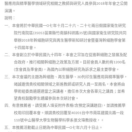
醫應用與精準醫學領域研究相關之教師與研究人員參與
年年會之公開
2018
演講。
說明：
本會將於中華民國一
七年十月二十六、二十七兩日假國家衛生研究
一、
O
院竹南院區
苗栗縣竹南鎮科研路
號
與國家衛生研究院共同
(35053
35
)
舉辦
年幹細胞研究與再生醫學新知研討會暨臺灣幹細胞學會第
2018
十四屆年會。
本會創立於中華民國九十四年，本會之宗旨在促進幹細胞之發展及配
二、
合政府，推行相關幹細胞之政策及方案。目前會員人數約有
名
1200
含會員及準會員
，為國內以幹細胞研究為訴求之最主要學會。
(
)
本次會議的主題為幹細胞、再生醫學、
列印生醫應用與精準醫學，
三、
3D
竭誠邀情貴校相關領域之新進教師或研究人員一至兩名，本會將由
學術組委員遴選適當之演講者，擔任本次大會各單元之講員；並希
望貴校鼓勵學生踴躍參與本次研討會。
有意推薦者，請受薦人填妥附件表格
含預定演講題目
，並請推薦學
四、
(
)
校用印回覆本會。煩請貴校回覆至
台中市南區建國北路一段
40201
號中山醫學大學生物醫學科學系張文瑋教授收，
。
110
本推薦活動截止日期為中華民國一
七年六月十日止。
五、
O