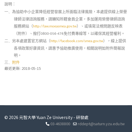
說明：
為協助中小企業降低經營發展上所面臨法律風險，本處提供線上榮譽
一、
律師法律諮詢服務，請轉知所轄會員企業，多加運用榮譽律師諮詢
服務網站（
）
、或填寫法規問題反映表
http://law.moeasmea.gov.tw
（附件）、撥打
免付費專線等，以確保其經營權利。
0800-056-476
另本處建置官方網站（
）
，線上提供
二、
http://facebook.com/smea.gov.tw
各項政策好康資訊，請惠予協助推廣使用，相關說明如附件簡報說
明。
附件
三、
最近更新: 2018-05-15
© 2026 元智大學 Yuan Ze University - 研發處
03-4638800
rddept@saturn.yzu.edu.tw