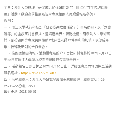
主旨：淡江大學辦理「研發成果加值研討會
特用化學品在生技環保應
-
用」活動，歡迎產學推廣及智財專家相關人員踴躍報名參與。
說明：
一、
淡江大學執行科技部「研發成果推廣活動」計畫補助案，以「眾籌
輔導」的座談研討會模式，邀請產業界、智財機構、研發法人、學術團
體、創投顧問等專家共同協助本校
位老師
件專利的加值，以促成產
6
17
學、技轉及新創的合作機會。
二、
檢附邀請函海報、活動議程及簡介，旨揭研討會將於
年
月
日
107
6
21
至
日在淡江大學淡水校園驚聲國際會議廳舉行。
22
三、
活動報名自即日起至
年
月
日止，詳細訊息及內容請逕至活動
107
6
20
報名網址：
。
https://ez2o.co/2MEAR
四、
活動聯絡人：淡江大學研究發展處王寒柏經理，聯絡電話：
02-
分機
。
26215656
3595
最近更新: 2018-06-01