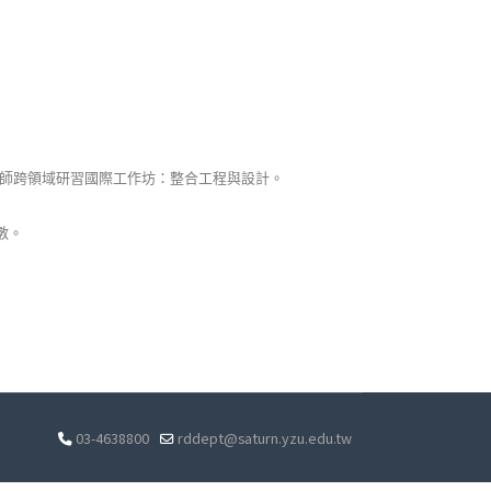
師跨領域研習國際工作坊：整合工程與設計。
數。
03-4638800
rddept@saturn.yzu.edu.tw