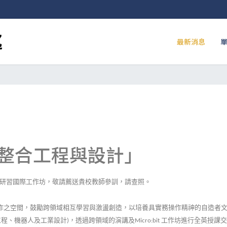
最新消息
整合工程與設計」
研習國際工作坊，敬請薦送貴校教師參訓，請查照。
作之空間，鼓勵跨領域相互學習與激盪創造，以培養具實務操作精神的自造者
工程、機器人及工業設計
，透過跨領域的演講及
工作坊進行全英授課交
)
Micro:bit