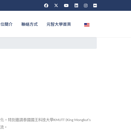
選擇你的語言
單位簡介
聯絡方式
元智大學首頁
文化。特別邀請泰國國王科技大學
KMUTT (King Mongkut's
流。