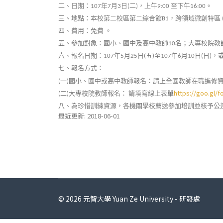
二、日期：
年
月
日
二
，上午
至下午
。
107
7
3
(
)
9:00
16:00
三、地點：本校第二校區第二綜合館
，跨領域微創特區
B1
四、費用：免費
。
五、參加對象：國小、國中及高中教師
名；大專校院教
10
六、報名日期：
年
月
日
五
至
年
月
日
日
，
107
5
25
(
)
107
6
10
(
)
七、報名方式：
一
國小、國中或高中教師報名：請上全國教師在職進修
(
)
https://goo.gl
二
大專校院教師報名：
請填寫線上表單
(
)
八、為珍惜訓練資源，各機關學校薦送參加培訓並核予公
最近更新: 2018-06-01
© 2026 元智大學 Yuan Ze University - 研發處