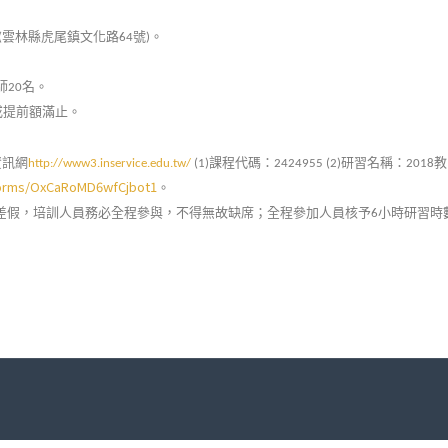
雲林縣虎尾鎮文化路
號
。
(
64
)
師
名。
20
或提前額滿止。
資訊網
課程代碼：
研習名稱：
教
http://www3.inservice.edu.tw/
(1)
2424955 (2)
2018
/forms/OxCaRoMD6wfCjbot1
。
差假，培訓人員務必全程參與，不得無故缺席；全程參加人員核予
小時研習時
6