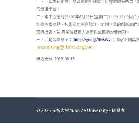
一、「國家新創獎」以鼓勵創新突破、研發商轉為宗旨，
的最佳平台。
二、本中心謹訂於
年
月
日
星期二
假台
107
6
26
(
)14:00-17:00
創獎評審觀點、技術商化平台簡介、新創企業的創新思維
交流機會，請
貴單位鼓勵大家參與並協助公告周知。
三、活動網址請至：
；國家新創獎
(
https://goo.gl/ftN6Wy
)
jessiejung@ibmi.org.tw
。
)
最近更新: 2018-06-15
© 2026 元智大學 Yuan Ze University - 研發處