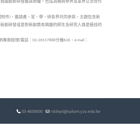
是我國創新研發最高榮耀，也成為橫跨學界及業界交流合作
閱附件
，邀請產、官、學、研各界共同參與，主題包含新
)
入新創研發或是對新創獎有興趣的師生及研究人員是極佳的
明專案經理
電話：
分機
、
：
(
02-26557888
626
e-mail
03-4638800
rddept@saturn.yzu.edu.tw