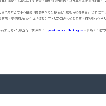
歷年來匯聚許多具深厚研發能量的學研和臨床團隊，以及具關鍵技術的企業，
大醫院國際會議中心舉辦「國家新創獎創新商化論壇暨技術發表會」
議程請詳
(
與策略、獲獎團隊的商化成功經驗分享、以及新創技術發表等。相信對有心投
參賽辦法請至官網查詢下載
網址：
。聯絡人：鍾君
(
https://innoaward.ibmi.org.tw
)