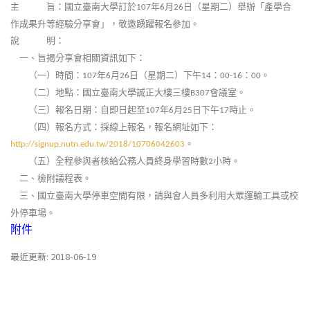
主 旨：國立臺南大學訂於
年
月
日（星期二）舉辦「產學合
107
6
26
作成果升等經驗分享會」，敬邀踴躍報名參加。
說 明：
一、旨揭分享會相關資訊如下：
（一）時間：
年
月
日（星期二）下午
：
：
。
107
6
26
14
00-16
00
（二）地點：國立臺南大學誠正大樓三樓
會議室。
B307
（三）報名日期：自即日起至
年
月
日下午
時止。
107
6
25
17
（四）報名方式：採線上報名，報名網址如下：
。
http://signup.nutn.edu.tw/2018/10706042603
（五）全程參與者核給公務人員終身學習時數
小時。
2
二、檢附議程表。
三、國立臺南大學停車空間有限，請與會人員多利用大眾運輸工具或校
外停車場。
附件
最近更新: 2018-06-19