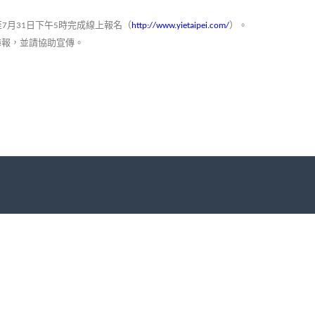
至
月
日下午
時完成線上報名（
）。
7
31
5
http://www.yietaipei.com/
海報，並請協助宣傳。