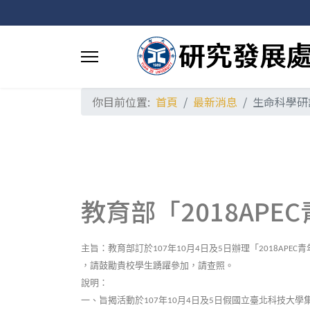
你目前位置:
首頁
最新消息
生命科學研
教育部「2018AP
主旨：教育部訂於
年
月
日及
日辦理「
青
107
10
4
5
2018APEC
，請鼓勵貴校學生踴躍參加，請查照。
說明：
一、旨揭活動於
年
月
日及
日假國立臺北科技大學
107
10
4
5