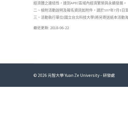
經濟體之連結性，達到
區域內經濟繁榮與永續發展。
APEC
二、檢附活動說明及報名資訊如附件，請於
年
月
日
107
7
1
三、活動執行單位
國立台北科技大學
將另寄送紙本活動
(
)
最近更新: 2018-06-22
© 2026 元智大學 Yuan Ze University - 研發處