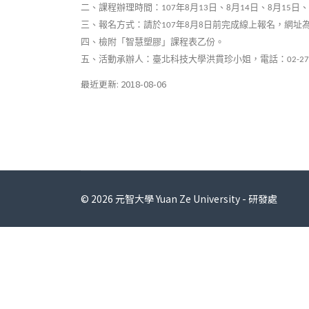
二、課程辦理時間：
年
月
日、
月
日、
月
日、
107
8
13
8
14
8
15
三、報名方式：請於
年
月
日前完成線上報名，網址
107
8
8
四、檢附「智慧塑膠」課程表乙份。
五、活動承辦人：臺北科技大學洪貫珍小姐，電話：
02-2
最近更新: 2018-08-06
© 2026 元智大學 Yuan Ze University - 研發處