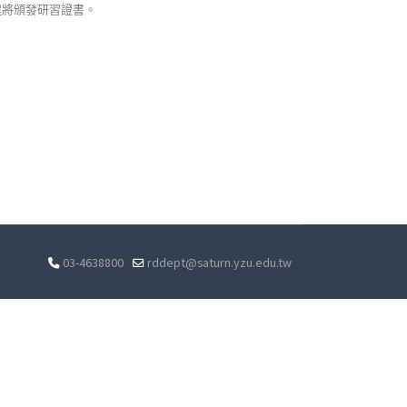
程將頒發研習證書。
03-4638800
rddept@saturn.yzu.edu.tw