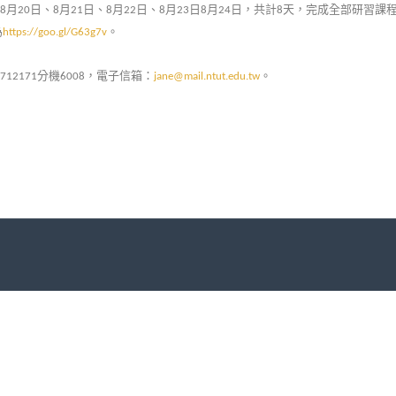
月
日、
月
日、
月
日、
月
日
月
日，共計
天，完成全部研習課
8
20
8
21
8
22
8
23
8
24
8
為
。
https://goo.gl/G63g7v
分機
，電子信箱：
。
7712171
6008
jane@mail.ntut.edu.tw