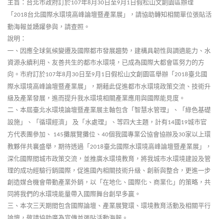
主旨：台北市政府訂於
年
月
日至
月
日假松山文創園區辦理
107
8
30
9
1
「
台北國際水環境高峰論壇暨產業展」，請協助轉知相關單位張貼活
2018
動海報並踴躍參與，請查照。
說明：
一、因應全球氣候變遷及國際都市發展趨勢，建構具韌性與調適能力、水
資源永續利用、友善共生的都市水環境，已成為國際大都會區努力的方
向。市府訂於
年
月
日至
月
日假松山文創園區舉辦「
臺北國
107
8
30
9
1
2018
際水環境高峰論壇暨產業展」，期藉此促進都市水環境政策交流、技術升
級及產業發展，進而提升我水環境相關產業應用與國際能見度。
二、本屆臺北水環境論壇暨產業展主軸包含「智慧水管理」、「綠色基礎
設施」、「循環經濟」
及「水處理」、等四大主題，計有
國
城市官
14
19
方代表團參加、
攤展覽攤位、
個我國專業公協會協辦及
家以上環
145
40
30
教夥伴共襄盛舉，期待透過「
臺北國際水環境高峰論壇暨產業展」，
2018
深化國際間城市政策交流，並推廣水環境教育，將我城市水環境建設及管
理的成功經驗行銷國際，促進國內相關技術升級、創新與整合，更進一步
創造媒合機會帶動產業外銷，以「在地化、國際化、商業化」的策略，共
同將我們的水環境能量帶入國際舞台創早多贏。
三、本次三天期間包含國際論壇、產業展覽環、環境教育活動及相關平行
論壇，敬請協助廣為宣傳並張貼活動海報。