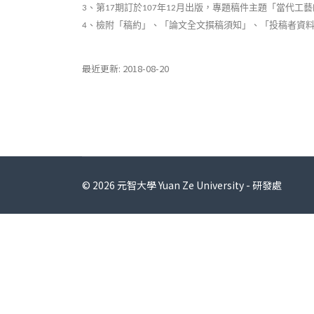
、第
期訂於
年
月出版，專題稿件主題「當代工藝
3
17
107
12
、檢附「稿約」、「論文全文撰稿須知」、「投稿者資
4
最近更新: 2018-08-20
© 2026 元智大學 Yuan Ze University - 研發處