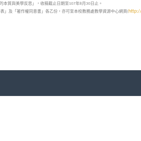
的本質與美學反思」，收稿截止日期至
年
月
日止。
107
8
30
料表」及「著作權同意書」各乙份，亦可至本校教務處教學資源中心網頁
http:/
(