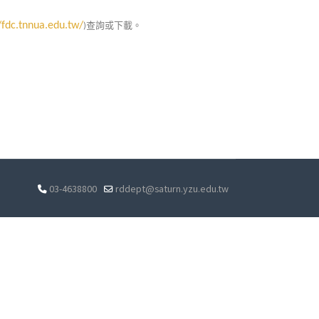
查詢或下載。
/fdc.tnnua.edu.tw/
)
03-4638800
rddept@saturn.yzu.edu.tw