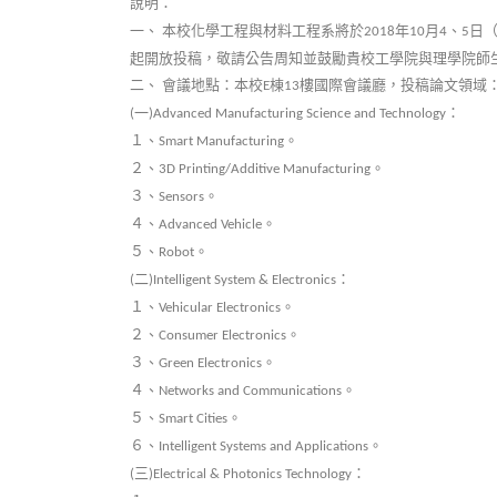
說明：
一、
本校化學工程與材料工程系將於
年
月
、
日
2018
10
4
5
起開放投稿，敬請公告周知並鼓勵貴校工學院與理學院師
二、
會議地點：本校
棟
樓國際會議廳，投稿論文領域
E
13
一
：
(
)Advanced Manufacturing Science and Technology
１、
。
Smart Manufacturing
２、
。
3D Printing/Additive Manufacturing
３、
。
Sensors
４、
。
Advanced Vehicle
５、
。
Robot
二
：
(
)Intelligent System & Electronics
１、
。
Vehicular Electronics
２、
。
Consumer Electronics
３、
。
Green Electronics
４、
。
Networks and Communications
５、
。
Smart Cities
６、
。
Intelligent Systems and Applications
三
：
(
)Electrical & Photonics Technology