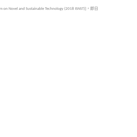
，即日
m on Novel and Sustainable Technology (2018 ISNST)]