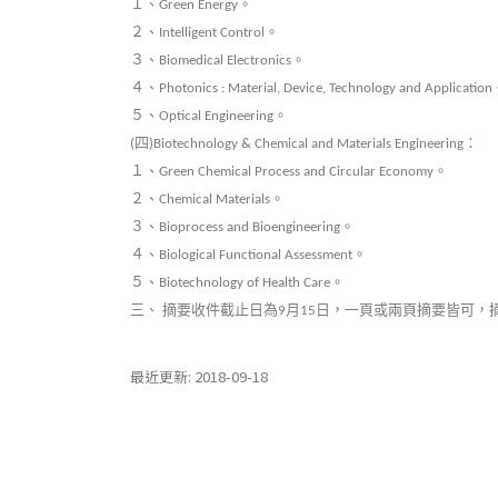
１、
。
Green Energy
２、
。
Intelligent Control
３、
。
Biomedical Electronics
４、
Photonics : Material, Device, Technology and Application
５、
。
Optical Engineering
四
：
(
)Biotechnology & Chemical and Materials Engineering
１、
。
Green Chemical Process and Circular Economy
２、
。
Chemical Materials
３、
。
Bioprocess and Bioengineering
４、
。
Biological Functional Assessment
５、
。
Biotechnology of Health Care
三、
摘要收件截止日為
月
日，一頁或兩頁摘要皆可，
9
15
最近更新: 2018-09-18