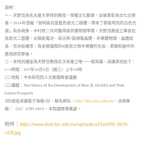
說明：
一、天野浩為名古屋大學特別教授，榮獲文化勳章，並被表彰為文化功勞
者。
年憑藉「發明高亮度藍色發光二極體，帶來了節能明亮的白色光
2014
源」與赤崎勇、中村修二共同獲得諾貝爾物理學獎。天野浩教授之專長包
括發光二極體、太陽能電池、高功率
高頻電晶體、半導體物理、晶體成
/
長、奈米結構等，為享譽國際的
族氮化物半導體的生長、表徵和器件的
III
應用研究學者。
二、本特別講座為天野浩教授此次來臺之唯一一場演講，演講資訊如下：
一
時間：
年
月
日（週三）上午
時
(
)
107
10
3
10
二
地點：中央研究院人文館國際會議廳
(
)
三
講題：
＆
(
)
The History of the Development of Blue
UV-LEDs and Their
Future Prospects
四
檢送演講電子海報
份，報名網址：
，洽詢專
(
)
1
http://dia.sinica.edu.tw
線：（
）
，本院國際事務處。
02
2789-9655
附件：
http://www.dssh.tyc.edu.tw/uploads/a31e6905-5b7d-
c63f.jpg