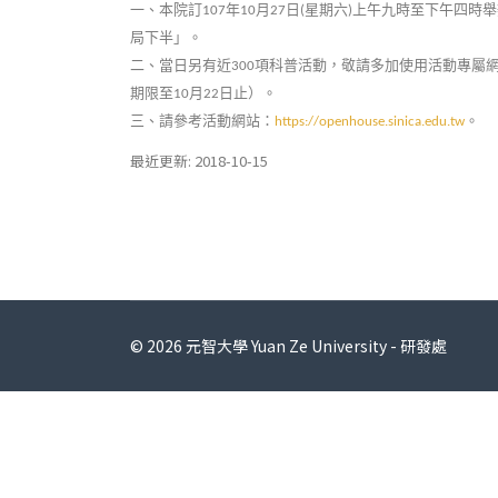
一、本院訂
年
月
日
星期六
上午九時至下午四時舉
107
10
27
(
)
局下半」。
二、當日另有近
項科普活動，敬請多加使用活動專屬
300
期限至
月
日止）。
10
22
三、請參考活動網站：
。
https://openhouse.sinica.edu.tw
最近更新: 2018-10-15
© 2026 元智大學 Yuan Ze University - 研發處