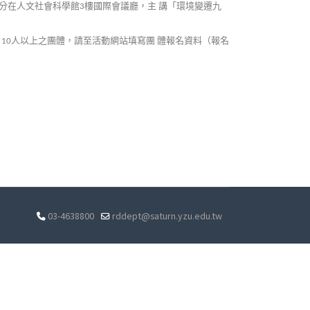
分在人文社會科學館
樓國際會議廳，主
講「環境變遷九
3
。
人以上之團體，請至活動網站填寫團
體報名資料（報名
10
03-4638800
rddept@saturn.yzu.edu.tw