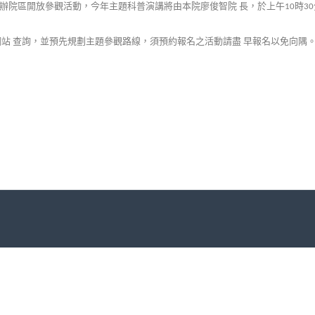
辦院區開放參觀活動，今年主題科普演講將由本院廖俊智院
長，於上午
時
10
30
網站
查詢，並預先規劃主題參觀路線，須預約報名之活動請盡
早報名以免向隅