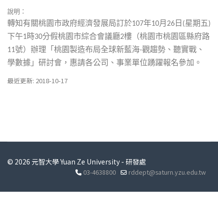
說明：
轉知有關桃園市政府經濟發展局訂於
年
月
日
星期五
107
10
26
(
)
下午
時
分假桃園市綜合會議廳
樓（桃園市桃園區縣府路
1
30
2
號）辦理「桃園製造布局全球新藍海
觀趨勢、聽實戰、
11
-
學數據」研討會，惠請各公司、事業單位踴躍報名參加。
最近更新: 2018-10-17
© 2026 元智大學 Yuan Ze University - 研發處
03-4638800
rddept@saturn.yzu.edu.tw