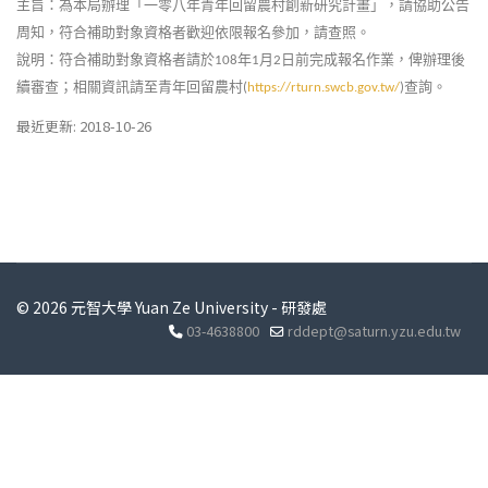
主旨：為本局辦理「一零八年青年回留農村創新研究計畫」，請協助公告
周知，符合補助對象資格者歡迎依限報名參加，請查照。
說明：符合補助對象資格者請於
年
月
日前完成報名作業，俾辦理後
108
1
2
續審查；相關資訊請至青年回留農村
查詢。
(
https://rturn.swcb.gov.tw/
)
最近更新: 2018-10-26
© 2026 元智大學 Yuan Ze University - 研發處
03-4638800
rddept@saturn.yzu.edu.tw