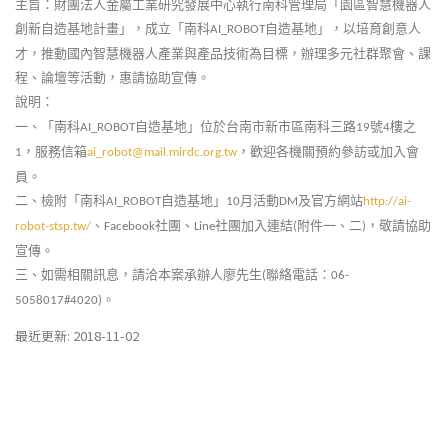
主旨：財團法人金屬工業研究發展中心執行南科管理局「園區智慧機器人
創新自造基地計畫」，成立「南科
自造基地」，以培育創意人
AI_ROBOT
才，推動國內智慧機器人產業與產品技術為目標，辦理多元社群聚會、課
程、論壇等活動，惠請協助宣傳。
說明：
一、「南科
自造基地」位於台南市新市區南科三路
號
樓之
AI_ROBOT
19
4
，服務信箱
，歡迎各機關預約參訪或加入會
1
ai_robot@mail.mirdc.org.tw
員。
二、檢附「南科
自造基地」
月活動
及官方網站
AI_ROBOT
10
DM
http://ai-
、
社團、
社團加入連結
附件一、二
，敬請協助
robot-stsp.tw/
Facebook
Line
(
)
宣傳。
三、如需相關訊息，請洽本案承辦人廖先生
聯絡電話：
(
06-
。
5058017#4020)
最近更新: 2018-11-02