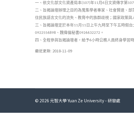
一、依文化部文化資產局本
年
月
日文資傳字第
(107)
11
6
107
二、旨揭論壇辦理之目的為蒐集學者專家、社會賢達、部
住民族語言文化的流失、教育中的族群歧視；國家政策與
三、旨揭論壇定於本年
月
日上午九時至下午五時假台
11
11
、魏偉倫秘書
。
0922556898
0926632272
四、全程參與旨揭論壇者，給予
小時公務人員終身學習
6
最近更新: 2018-11-09
© 2026 元智大學 Yuan Ze University - 研發處