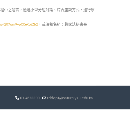
過程中之證言，透過小型分組討論、綜合座談方式，進行原
，或洽報名組：趙家誌秘書長
orms/Q07qm9vpCCeXL6Zb2
03-4638800
rddept@saturn.yzu.edu.tw