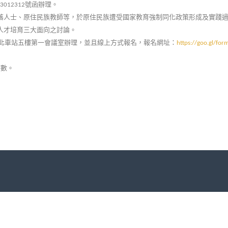
號函辦理。
3012312
落人士、原住民族教師等，於原住民族遭受國家教育強制同化政策形成及實踐
人才培育三大面向之討論。
北車站五樓第一會議室辦理，並且線上方式報名，報名網址：
https://goo.gl/f
時數。