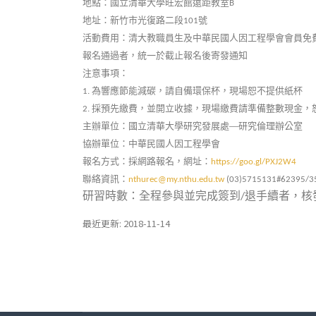
地點：國立清華大學旺宏館遠距教室
B
地址：新竹市光復路二段
號
101
活動費用：清大教職員生及中華民國人因工程學會會員免
報名通過者，統一於截止報名後寄發通知
注意事項：
為響應節能減碳，請自備環保杯，現場恕不提供紙杯
1.
採預先繳費，並開立收據，現場繳費請準備整數現金，
2.
主辦單位：國立清華大學研究發展處—研究倫理辦公室
協辦單位：中華民國人因工程學會
報名方式：採網路報名，網址：
https://goo.gl/PXJ2W4
聯絡資訊：
nthurec@my.nthu.edu.tw
(03)5715131#62395/3
研習時數：全程參與並完成簽到
退手續者，核
/
最近更新: 2018-11-14