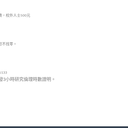
費，校外人士
元
500
恕不找零。
5133
發
小時研究倫理時數證明。
3