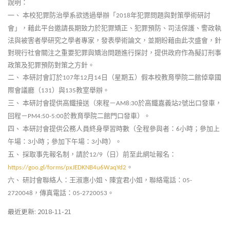
說明：
一、
本校犯罪防治學系欲透過舉辦「
年犯罪問題與對策學術研討
2018
會」，藉此平台邀請長期致力於犯罪矯正、犯罪預防、司法保護、警政執
法與被害者學研究之學者專家，發表學術論文，並期盼藉由此次盛會，針
對現行社會關注之重要犯罪與矯治問題進行探討，提供政府作為擬訂刑事
政策及犯罪預防對策之方針。
二、
本研討會訂於
年
月
日（星期五）假本校教育學院二館倬章國
107
12
14
際會議廳（
）與
教室舉辦。
131
135
三、
本研討會提供高鐵接送（來程－
於高鐵嘉義站
號出口發車，
AM8:30
2
回程－
於教育學院二館門口發車）。
PM4:50-5:00
四、
本研討會提供公務人員終身學習時數（全程參與者：
小時；參加上
6
午場：
小時；參加下午場：
小時）。
3
3
五、
採取事先報名制，請於
（日）前至此網址報名：
12/9
。
https://goo.gl/forms/pxJEDKNB4u6WaqYd2
六、
研討會聯絡人：王淑惠小姐、陳宜君小姐，聯絡電話：
05-
，傳真電話：
。
2720048
05-2720053
最近更新: 2018-11-21