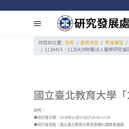
你目前位置:
首頁
最新消息
學倫專區
1120415、1120429財團法人醫學
國立臺北教育大學「
說明：
◆研討會日期：
年
月
日
六
2018
12
15
(
)8:30-17:30
◆研討會地點：國立臺北教育大學至善樓
國際會議廳
B1