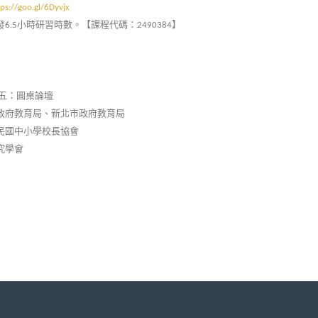
tps://goo.gl/6Dyvjx
發
小時研習時數。【課程代碼：
】
6.5
2490384
五：圓桌論壇
政府教育局、新北市政府教育局
民國中小學校長協會
究學會