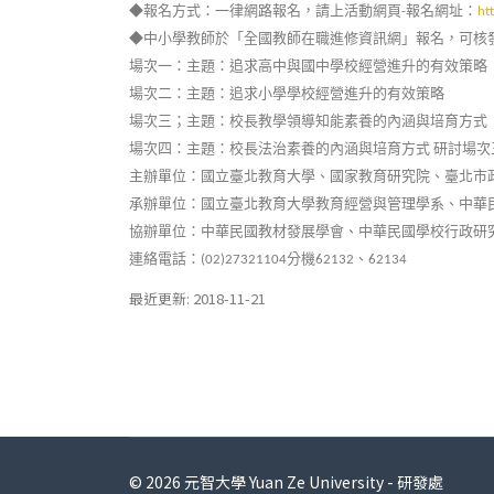
◆報名方式：一律網路報名，請上活動網頁
報名網址：
-
ht
◆中小學教師於「全國教師在職進修資訊網」報名，可核
場次一：主題：追求高中與國中學校經營進升的有效策略
場次二：主題：追求小學學校經營進升的有效策略
場次三；主題：校長教學領導知能素養的內涵與培育方式
場次四：主題：校長法治素養的內涵與培育方式
研討場次
主辦單位：國立臺北教育大學、國家教育研究院、臺北市
承辦單位：國立臺北教育大學教育經營與管理學系、中華
協辦單位：中華民國教材發展學會、中華民國學校行政研
連絡電話：
分機
、
(02)27321104
62132
62134
最近更新: 2018-11-21
© 2026 元智大學 Yuan Ze University - 研發處