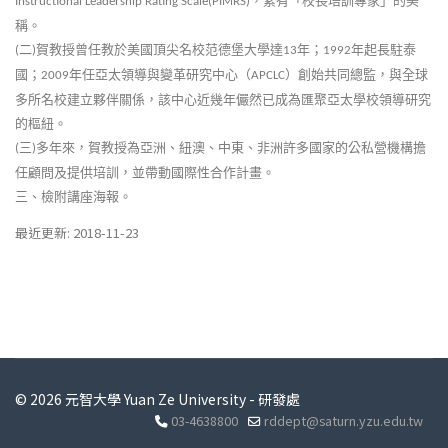
，素有「校長培訓專家」的美
Instructional Leadership Rating Scale(PIMRS)
稱。
二
賀教授曾任教於美國頂尖名校范德堡大學達
年；
年起長駐泰
(
)
13
1992
國；
年任亞太領導與變革研究中心（
）創始共同總監，與全球
2009
APCLC
多所名校建立夥伴關係，該中心近幾年儼然已成為匯聚亞太學校領導研究
的樞紐。
三
多年來，賀教授為亞洲、紐澳、中東、非洲許多國家的公私營機構擔
(
)
任顧問及提供培訓，並帶動國際性合作計畫。
三、檢附講座海報。
最近更新: 2018-11-23
© 2026 元智大學 Yuan Ze University - 研發處
03-4638800
rddept@saturn.yzu.edu.tw