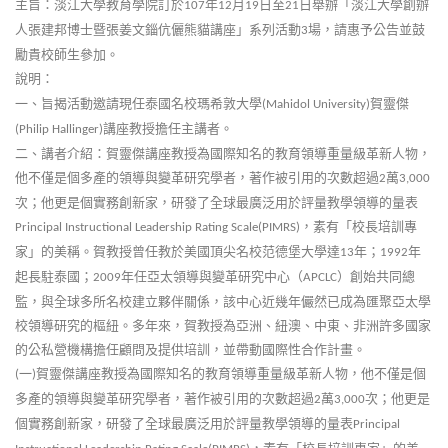
主旨：淡江大學教育學院訂於
年
月
日至
日舉辦「淡江大學創辦
107
12
19
21
人張建邦博士暨張姜文錙伉儷熊貓講座」系列活動
場，請惠予公告並鼓
3
勵貴校師生參加。
說明：
一、旨揭活動邀請現任泰國名校瑪希敦大學
賀靈傑
(Mahidol University)
講座教授擔任主講者。
(Philip Hallinger)
二、講者介紹：賀靈傑講座教授為國際知名的教育領導重量級革新人物，
他不僅是個多產的領導與變革研究學者，著作被引用的次數超過
萬
2
3,000
次；他更是個實務創新家，研發了全球最廣泛用於評量教學領導的量表
，素有「校長培訓專
Principal Instructional Leadership Rating Scale(PIMRS)
家」的美稱。賀教授曾任教於美國頂尖名校范德堡大學達
年；
年
13
1992
起長駐泰國；
年任亞太領導與變革研究中心（
）創始共同總
2009
APCLC
監，與全球多所名校建立夥伴關係，該中心近幾年儼然已成為匯聚亞太學
校領導研究的樞紐。多年來，賀教授為亞洲、紐澳、中東、非洲許多國家
的公私營機構擔任顧問及提供培訓，並帶動國際性合作計畫。
一
賀靈傑講座教授為國際知名的教育領導重量級革新人物，他不僅是個
(
)
多產的領導與變革研究學者，著作被引用的次數超過
萬
次；他更是
2
3,000
個實務創新家，研發了全球最廣泛用於評量教學領導的量表
Principal