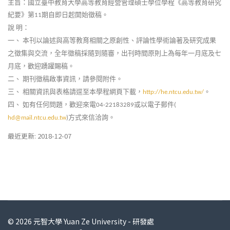
主旨：國立臺中教育大學高等教育經營管理碩士學位學程《高等教育研究
紀要》第
期自即日起開始徵稿。
11
說
明：
一、
本刊以論述與高等教育相關之原創性、評論性學術論著及研究成果
之徵集與交流，全年徵稿採隨到隨審，出刊時間原則上為每年一月底及七
月底，歡迎踴躍賜稿。
二、
期刊徵稿啟事資訊，請參閱附件。
三、
相關資訊與表格請逕至本學程網頁下載，
。
http://he.ntcu.edu.tw/
四、
如有任何問題，歡迎來電
或以電子郵件
04-22183289
(
方式來信洽詢。
hd@mail.ntcu.edu.tw
)
最近更新: 2018-12-07
© 2026 元智大學 Yuan Ze University - 研發處