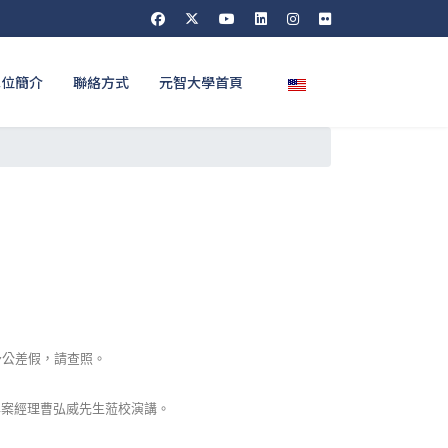
選擇你的語言
單位簡介
聯絡方式
元智大學首頁
予公差假，請查照。
專案經理曹弘威先生蒞校演講。