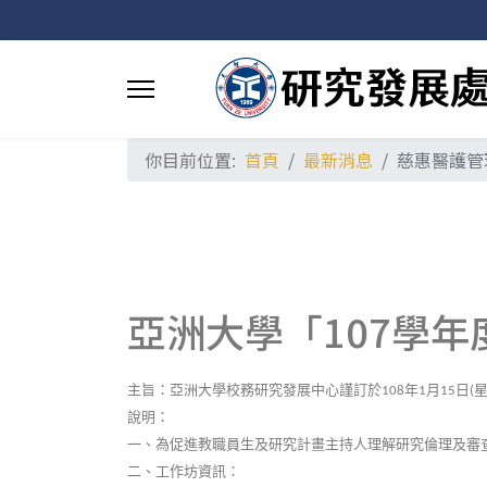
你目前位置:
首頁
最新消息
慈惠醫護管
亞洲大學「107學年
主旨：亞洲大學校務研究發展中心謹訂於
年
月
日
108
1
15
(
說明：
一、為促進教職員生及研究計畫主持人理解研究倫理及審
二、工作坊資訊：