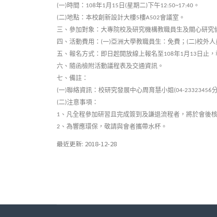
一
時間：
年
月
日
星期二
下午
。
(
)
108
1
15
(
)
12:50~17:40
二
地點：本校創新設計大樓
樓
會議室。
(
)
5
A502
三、參加對象：大專院校及研究機構教職員生及關心研究
四、活動費用：
一
亞洲大學教職員生：免費；
二
校外人
(
)
(
)
五、報名方式：即日起開放線上報名至
年
月
日止，
108
1
13
六、隨函檢附活動議程表及交通資訊。
七、備註：
一
聯絡資訊：校研究發展中心周育慧小姐
(
)
(04-23323456
二
注意事項：
(
)
、凡全程參加研習且完成簽到及謙退流程者，將於會後
1
、為響應環保，敬請與會者攜帶水杯。
2
最近更新: 2018-12-28