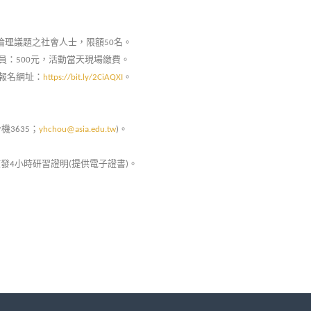
倫理議題之社會人士，限額
名。
50
員：
元，活動當天現場繳費。
500
報名網址：
。
https://bit.ly/2CiAQXI
分機
；
。
3635
yhchou@asia.edu.tw
)
核發
小時研習證明
提供電子證書
。
4
(
)