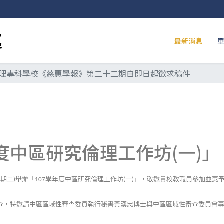
最新消息
理專科學校《慈惠學報》第二十二期自即日起徵求稿件
度中區研究倫理工作坊(一)」
星期二
舉辦「
學年度中區研究倫理工作坊
一
」，敬邀貴校教職員參加並惠
)
107
(
)
查，特邀請中區區域性審查委員執行秘書黃漢忠博士與中區區域性審查委員會