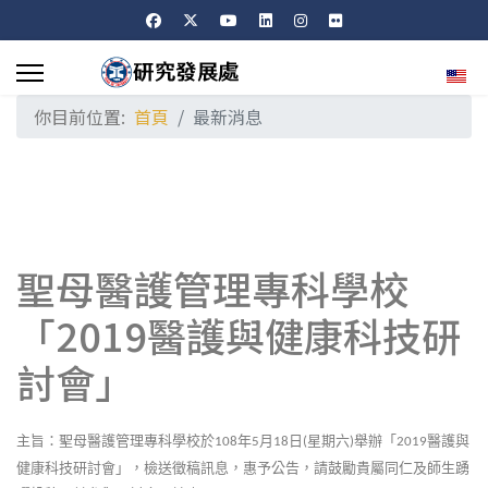
選擇
你目前位置:
首頁
最新消息
聖母醫護管理專科學校
「2019醫護與健康科技研
討會」
主旨：聖母醫護管理專科學校於
年
月
日
星期六
舉辦「
醫護與
108
5
18
(
)
2019
健康科技研討會」，檢送徵稿訊息，惠予公告，請鼓勵貴屬同仁及師生踴