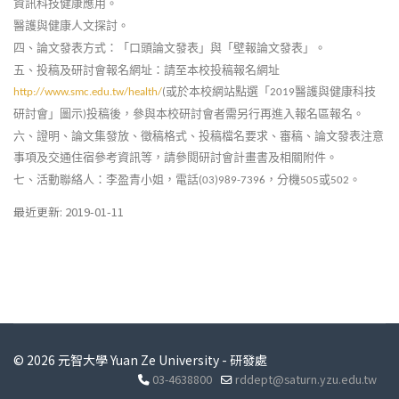
資訊科技健康應用。
醫護與健康人文探討。
四、論文發表方式：「口頭論文發表」與「壁報論文發表」。
五、投稿及研討會報名網址：請至本校投稿報名網址
或於本校網站點選「
醫護與健康科技
http://www.smc.edu.tw/health/
(
2019
研討會」圖示
投稿後，參與本校研討會者需另行再進入報名區報名。
)
六、證明、論文集發放、徵稿格式、投稿檔名要求、審稿、論文發表注意
事項及交通住宿參考資訊等，請參閱研討會計畫書及相關附件。
七、活動聯絡人：李盈青小姐，電話
，分機
或
。
(03)989-7396
505
502
最近更新: 2019-01-11
© 2026 元智大學 Yuan Ze University - 研發處
03-4638800
rddept@saturn.yzu.edu.tw