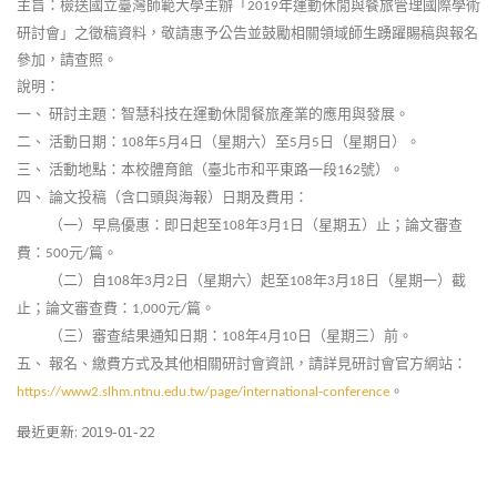
主旨：檢送國立臺灣師範大學主辦「
年運動休閒與餐旅管理國際學術
2019
研討會」之徵稿資料，敬請惠予公告並鼓勵相關領域師生踴躍賜稿與報名
參加，請查照。
說明：
一、
研討主題：智慧科技在運動休閒餐旅產業的應用與發展。
二、
活動日期：
年
月
日（星期六）至
月
日（星期日）。
108
5
4
5
5
三、
活動地點：本校體育館（臺北市和平東路一段
號）。
162
四、
論文投稿（含口頭與海報）日期及費用：
（一）早鳥優惠：即日起至
年
月
日（星期五）止；論文審查
108
3
1
費：
元
篇。
500
/
（二）自
年
月
日（星期六）起至
年
月
日（星期一）截
108
3
2
108
3
18
止；論文審查費：
元
篇。
1,000
/
（三）審查結果通知日期：
年
月
日（星期三）前。
108
4
10
五、
報名、繳費方式及其他相關研討會資訊，請詳見研討會官方網站：
。
https://www2.slhm.ntnu.edu.tw/page/international-conference
最近更新: 2019-01-22