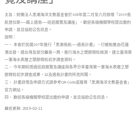
主旨：財團法人黑潮海洋文教基金會於
年度二月至六月辦理「
島
108
2019
航普拉斯──路上遶島──巡迴展覽及講座」，歡迎各級機關學校提出邀約
申請，並且協助公告訊息。
說明：
一、
本會於民國
年進行「黑潮島航──遶島計畫」，行駛船隻由花蓮
107
港出發，遶台灣及部分離島一周，進行海水之塑膠微粒檢測，建立臺灣第
一筆海水表層之塑膠微粒初步調查資料。
二、
今年期盼透過巡迴展覽及講座與各界分享臺灣第一筆海水表層之塑
膠微粒初步調查成果，以及遶島計畫的所見所聞。
三、
計畫詳情及申請方式請參考
或搜尋「黑潮海洋文教基金會」
QR-Code
官方網站。
四、
歡迎各級機關學校提出邀約申請，並且協助公告訊息。
最近更新: 2019-02-11