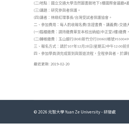
二
地點：國立交通大學浩然圖書館地下
樓國際會議廳
(
)
1
A
三
講題：研究參與者保護。
(
)
四
講者：林綠紅理事長
台灣受試者保護協會。
(
)
/
二、參加費用：每人酌收報名費
含證書費、講義費
交通
(
):
一
臨櫃繳費：請持繳費單至本校出納組
中正堂
樓
繳費
(
)
(
2
)
二
轉帳繳費：玉山銀行
新竹分行
帳號
(
)
(808)
(0060)
9550049
三、報名方式：請於
年
月
日
星期五
中午
前
107
12
28
(
)
12:00
四、參加學員須完成簽到與簽退流程，全程參與者，於課
最近更新: 2019-02-20
© 2026 元智大學 Yuan Ze University - 研發處