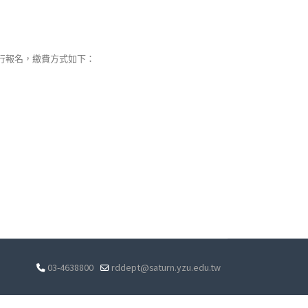
行報名，繳費方式如下：
03-4638800
rddept@saturn.yzu.edu.tw