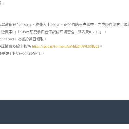
廳。
大學教職員師生
元，校外人士
元。報名費請事先繳交，完成繳費後方可進
50
200
，繳費事由「
年研究參與者保護倫理講習會
報名費
」。
108
(I)
(G250)
，收據於當日領取。
0532543
完成繳費及線上報名
。
https://goo.gl/forms/uAbMdzBlUWbXXKyg1
後寄送
小時研習時數證明。
3