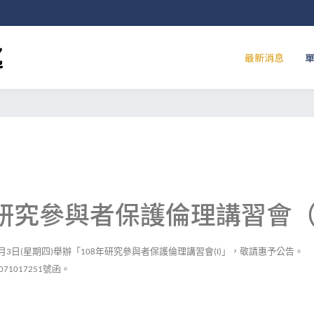
最新消息
研究參與者保護倫理講習會（I
月
日
星期四
舉辦「
年研究參與者保護倫理講習會
」，敬請惠予公告。
3
(
)
108
(I)
號函。
071017251