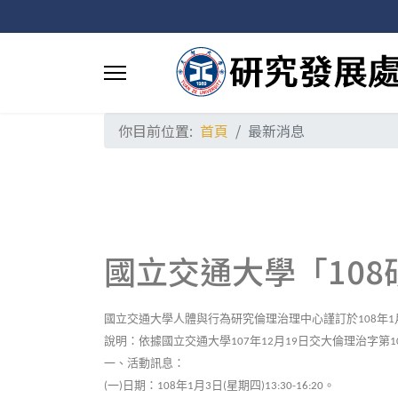
你目前位置:
首頁
最新消息
國立交通大學「108
國立交通大學人體與行為研究倫理治理中心謹訂於
年
108
1
說明：依據國立交通大學
年
月
日交大倫理治字第
107
12
19
1
一、活動訊息：
一
日期：
年
月
日
星期四
。
(
)
108
1
3
(
)13:30-16:20