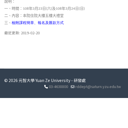
說明：
一、時間：
年
月
日
六
及
年
月
日
日
108
3
23
(
)
108
3
24
(
)
二、內容：本院住院大樓五樓大禮堂
三、
檢
附
課程
簡章、
報名
及
匯款
方
式
最近更新: 2019-02-20
© 2026 元智大學 Yuan Ze University - 研發處
03-4638800
rddept@saturn.yzu.edu.tw