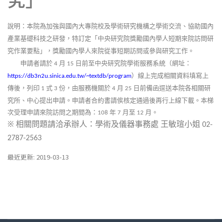
說明：本院為加強與國內大專院校及學術研究機構之學術交流、協助國內
產業基礎科技之研發，特訂定「中央研究院獎勵國內學人短期來院訪問研
究作業要點」，獎勵國內學人來院從事短期訪問或參與研究工作。
申請者請於
月
日前至中央研究院學術服務系統（網址：
4
15
）線上完成相關資料填寫上
https://db3n2u.sinica.edu.tw/~textdb/program
傳後，列印
式
份，由服務機關於
月
日前備函逕送本院各相關研
1
3
4
25
究所、中心提出申請。申請者合約書請俟核定通過後再行上線下載。本梯
次受理申請來院訪問之期間為：
年
月至
月。
108
7
12
※
相關問題請洽承辦人：學術及儀器事務處
王敏瑄小姐
02-
2787-2563
最近更新: 2019-03-13