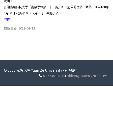
說明：
有關南榮科技大學「南榮學報第二十二期」即日起公開徵稿，截稿日期為
年
108
月
日，預計
年
月出刊，歡迎投稿。
4
30
108
7
附件
最近更新: 2019-03-13
© 2026 元智大學 Yuan Ze University - 研發處
03-4638800
rddept@saturn.yzu.edu.tw