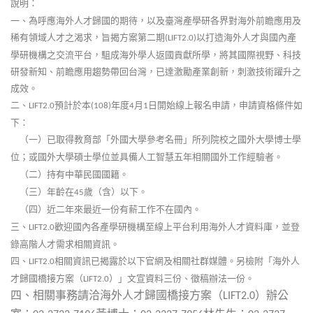
說明：
一、為呼應海外人才歸國的期待，以及臺灣產學研各界對海外前瞻應用及
稀有領域人才之渴求，旨揭方案第二期
以打造海外人才與國內產
(LIFT2.0)
學研機構之交流平台，駔成海外學人返國貢獻所學，將其國際視野、科技
研發新知、前瞻應用趨勢帶回台灣，已達激勵產業創新，刺激技術躍升之
成效。
二、
預計於本
年度
月
日開始線上報名申請，申請資格條件如
LIFT2.0
(108)
4
1
下：
（一）已取得教育部「外國大學參考名冊」所列院校之國外大學博士學
位；或國外大學碩士學位並具備人工智慧五年相關國外工作經驗者。
（二）持有中華民國國籍。
（三）年齡在
歲（含）以下。
45
（四）近二年來最近一份有薪工作不在國內。
三、
歡迎國內各產學研機構至線上平台利用海外人才資料庫，並登
LIFT2.0
錄高階人才需求相關資訊。
四、
相關資訊已揭露於以下官網及相關社群媒體。另檢附「海外人
LIFT2.0
才歸國橋接方案（
）」文宣資料三份、徵稿辦法一份。
LIFT2.0
四、相關事務請洽海外人才歸國橋接方案（
）辦公
LIFT2.0