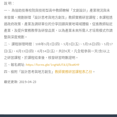
說
明：
一、
為協助技專校院與技術型高中教師瞭解「文創設計」產業現況與未
來發展，規劃辦理「設計思考與地方創生」教師實務研習課程；本課程透
過政府政策、產業及調研單位的分享回饋與實地場域體驗，促進教師貼近
產業，及提升實務教學及研發品質，以為產業未來所需人才培育模式作調
整與深度規劃。
二、
課程辦理時間：
年
月
日
四
、
月
日
五
、
月
日
四
、
月
108
5
2
(
)
5
3
(
)
5
16
(
)
5
17
日
五
、
月
日
四
、
月
日
五
，共計
天，凡全程參與一天
含
以上
(
)
6
13
(
)
6
14
(
)
6
(
)
之研習課程，於課程結束後，核發研習時數證明。
三、報名網址
:
https://forms.gle/1ngNdUTJL5jTkwKH9
、檢附「設計思考與地方創生」
教師實務研習課程表乙份
。
四
最近更新: 2019-04-23