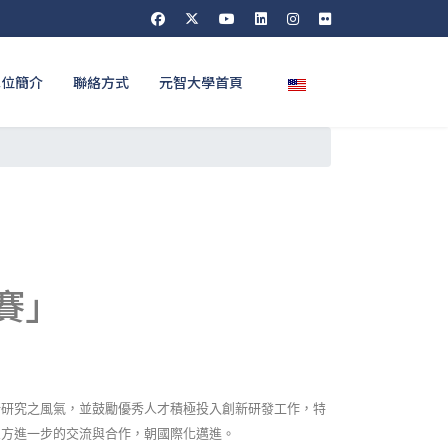
選擇你的語言
單位簡介
聯絡方式
元智大學首頁
賽」
新研究之風氣，並鼓勵優秀人才積極投入創新研發工作，特
三方進一步的交流與合作，朝國際化邁進。