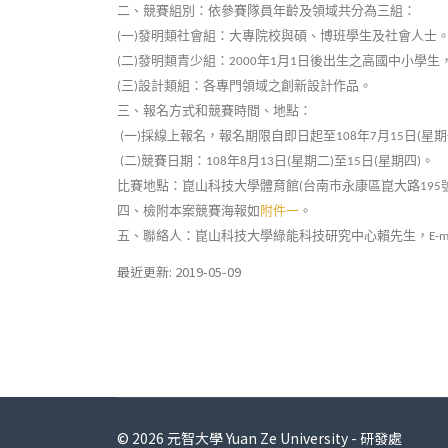
二、
競賽組別：依參賽隊員年齡及領域共分為三組：
一
發明類社會組：大專院校與碩、博班學生及社會人士
(
)
二
發明類青少組：
年
月
日後出生之高國中小學生
(
)
2000
1
1
三
設計類組：各專門領域之創新設計作品。
(
)
三、
報名方式和競賽時間、地點：
一
採線上報名，報名期限自即日起至
年
月
日
星期
(
)
108
7
15
(
二
競賽日期：
年
月
日
星期二
至
日
星期四
。
(
)
108
8
13
(
)
15
(
)
比賽地點：崑山科技大學體育館
台南市永康區崑大路
(
195
四、
檢附本案競賽海報如
附件一
。
五、
聯絡人：崑山科技大學綠能科技研究中心賴先生，
E-m
最近更新: 2019-05-09
© 2026 元智大學 Yuan Ze University - 研發處