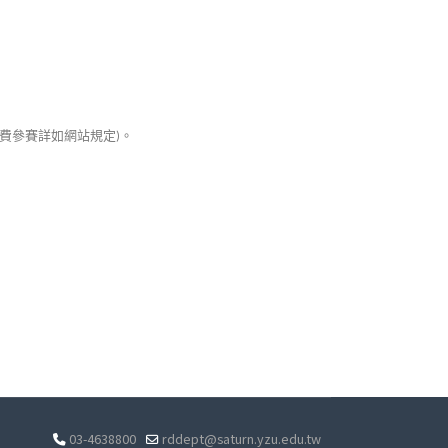
費參賽詳如網站規定
。
)
03-4638800
rddept@saturn.yzu.edu.tw