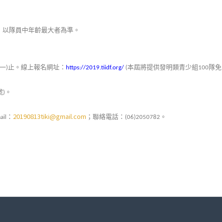
。
，以隊員中年齡最大者為準。
一
止。線上報名網址：
本屆將提供發明類青少組
隊免
)
https://2019.tiidf.org/
(
100
號
。
)
20190813tiki@gmail.com
：
；聯絡電話：
。
ail
(06)2050782