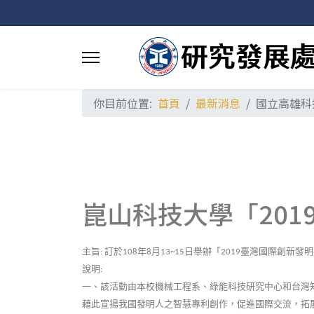
你目前位置:
首頁
最新消息
國立高雄科
崑山科技大學「20
主旨
訂於
年
月
日舉辦「
臺灣國際創新發明
:
108
8
13~15
2019
說明
:
一、
該活動由本校機械工程系、綠能科技研究中心和台灣
藉此宣揚我國發明人之智慧專利創作，促進國際交流，拓