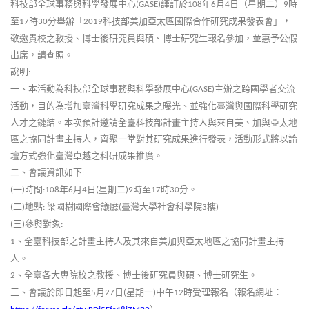
科技部全球事務與科學發展中心
謹訂於
年
月
日（星期二）
時
(GASE)
108
6
4
9
至
時
分舉辦「
科技部美加亞太區國際合作研究成果發表會」，
17
30
2019
敬邀貴校之教授、博士後研究員與碩、博士研究生報名參加，並惠予公假
出席，請查照。
說明
:
一、本活動為科技部全球事務與科學發展中心
主辦之跨國學者交流
(GASE)
活動，目的為增加臺灣科學研究成果之曝光、並強化臺灣與國際科學研究
人才之鏈結。本次預計邀請全臺科技部計畫主持人與來自美、加與亞太地
區之協同計畫主持人，齊聚一堂對其研究成果進行發表，活動形式將以論
壇方式強化臺灣卓越之科研成果推廣。
二、會議資訊如下
:
一
時間
年
月
日
星期二
時至
時
分。
(
)
:108
6
4
(
)9
17
30
二
地點
梁國樹國際會議廳
臺灣大學社會科學院
樓
(
)
:
(
3
)
三
參與對象
(
)
:
、全臺科技部之計畫主持人及其來自美加與亞太地區之協同計畫主持
1
人。
、全臺各大專院校之教授、博士後研究員與碩、博士研究生。
2
三、會議於即日起至
月
日
星期一
中午
時受理報名
（報名網址：
5
27
(
)
12