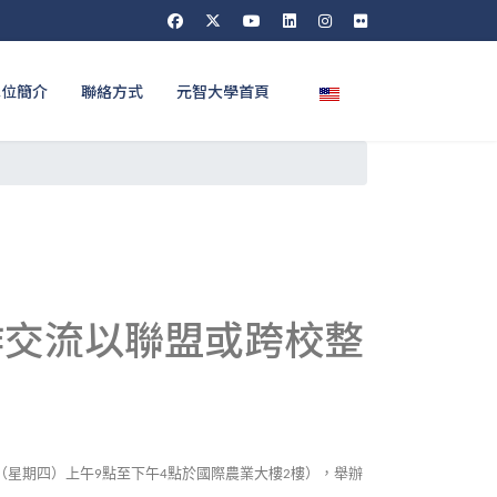
選擇你的語言
單位簡介
聯絡方式
元智大學首頁
作交流以聯盟或跨校整
（星期四）上午
點至下午
點於國際農業大樓
樓），舉辦
9
4
2