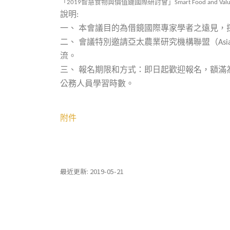
「
智慧食物與價值鏈國際研討會」
2019
Smart Food and Valu
說明
:
一、
本會議目的為借鏡國際專家學者之遠見，
二、
會議特別邀請亞太農業研究機構聯盟（
Asi
流。
三、
報名期限和方式：即日起歡迎報名，額滿
公務人員學習時數。
附件
最近更新: 2019-05-21