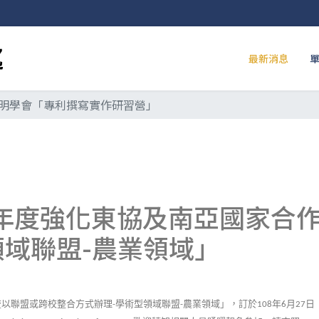
最新消息
明學會「專利撰寫實作研習營」
7年度強化東協及南亞國家合
領域聯盟-農業領域」
流以聯盟或跨校整合方式辦理
學術型領域聯盟
農業領域」，訂於
年
月
日
-
-
108
6
27