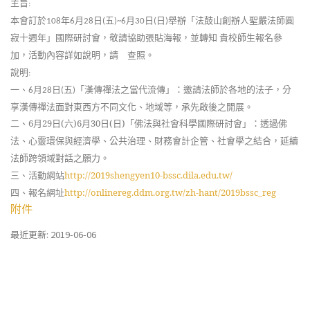
主旨
:
本會訂於
年
月
日
五
月
日
日
舉辦「法鼓山創辦人聖嚴法師圓
108
6
28
(
)~6
30
(
)
寂十週年」國際研討會，敬請協助張貼海報，並轉知
貴校師生報名參
加，活動內容詳如說明，請 查照。
說明
:
一
、
月
日
五
「漢傳禪法之當代流傳」：邀請法師於各地的法子，分
6
28
(
)
享漢傳禪法面對東西方不同文化、地域等，承先啟後之開展。
二、
6
月
29
日
(
六
)6
月
30
日
(
日
)
「佛法與社會科學國際研討會」：透過佛
法、心靈環保與經濟學、公共治理、財務會計企管、社會學之結合，延續
法師跨領域對話之願力。
三、活動網站
http://2019shengyen10-bssc.dila.edu.tw/
四、報名網址
http://onlinereg.ddm.org.tw/zh-hant/2019bssc_reg
附件
最近更新: 2019-06-06