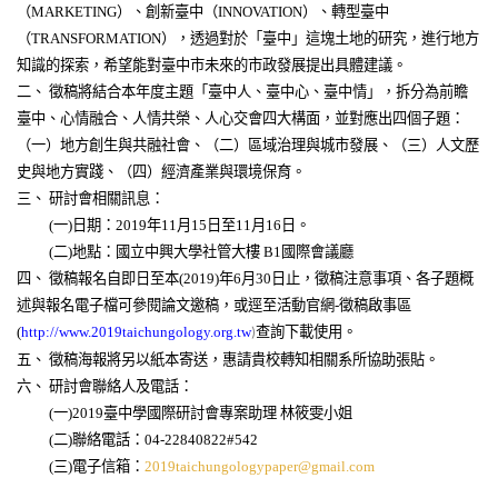
（
）、創新臺中（
）、轉型臺中
MARKETING
INNOVATION
（
），透過對於「臺中」這塊土地的研究，進行地方
TRANSFORMATION
知識的探索，希望能對臺中市未來的市政發展提出具體建議。
二、
徵稿將結合本年度主題「臺中人、臺中心、臺中情」，拆分為前瞻
臺中、心情融合、人情共榮、人心交會四大構面，並對應出四個子題：
（一）地方創生與共融社會、（二）區域治理與城市發展、（三）人文歷
史與地方實踐、（四）經濟產業與環境保育。
三、
研討會相關訊息：
一
日期：
年
月
日至
月
日。
(
)
2019
11
15
11
16
二
地點：國立中興大學社管大樓
國際會議廳
(
)
B1
四、
徵稿報名自即日至本
年
月
日止，徵稿注意事項、各子題概
(2019)
6
30
述與報名電子檔可參閱論文邀稿，或逕至活動官網
徵稿啟事區
-
查詢下載使用。
(
http://www.2019taichungology.org.tw
)
五、
徵稿海報將另以紙本寄送，惠請貴校轉知相關系所協助張貼。
六、
研討會聯絡人及電話：
一
臺中學國際研討會專案助理
林筱雯小姐
(
)2019
二
聯絡電話：
(
)
04-22840822#542
三
電子信箱：
(
)
2019taichungologypaper@gmail.com