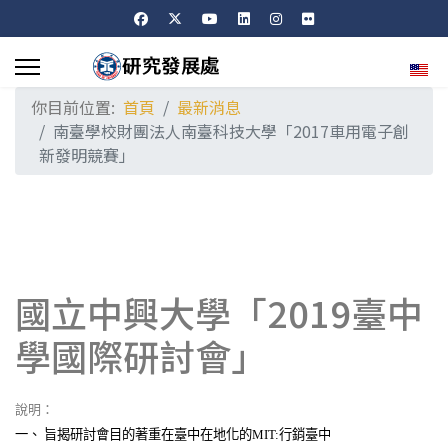
選擇
你目前位置:
首頁
最新消息
南臺學校財團法人南臺科技大學「2017車用電子創
新發明競賽」
國立中興大學「2019臺中
學國際研討會」
說明：
一、
旨揭研討會目的著重在臺中在地化的
行銷臺中
MIT: