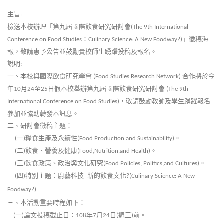
主旨
:
檢送本校辦理「第九屆國際飲食研究研討會
(The 9th International
：
」徵稿海
Conference on Food Studies
Culinary Science: A New Foodway?)
報，敬請惠予公告並鼓勵貴校師生踴躍投稿及報名。
說明
:
一、本校與國際飲食研究學會
合作將於今
(Food Studies Research Network)
年
月
至
日假本校舉辦第九屆國際飲食研究研討會
10
24
25
(The 9th
，敬請鼓勵教師及學生踴躍報名
International Conference on Food Studies)
參加並協助轉發本訊息。
二、研討會徵稿主題：
一
糧食生產及永續性
。
(
)
(Food Production and Sustainability)
二
飲食、營養及健康
。
(
)
(Food,Nutrition,and Health)
三
飲食政策、政治與文化研究
。
(
)
(Food Policies, Politics,and Cultures)
四
特別主題：廚藝科技
新的飲食文化
(
)
─
?(Culinary Science: A New
Foodway?)
三、本活動重要時程如下：
一
論文投稿截止日：
年
月
日
週三
前。
(
)
108
7
24
(
)