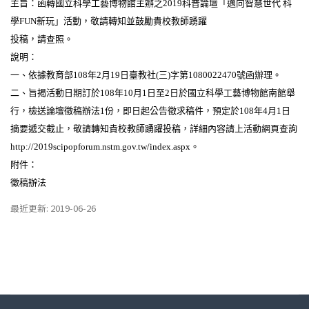
主旨：函轉國立科學工藝博物館主辦之2019
科普論壇「邁向智慧世代 科
學
FUN
新玩」活動，敬請轉知並鼓勵貴校教師踴躍
投稿，請查照。
說明：
一、依據教育部108
年
2
月
19
日臺教社
(
三
)
字第
1080022470
號函辦理。
二、旨揭活動日期訂於108
年
10
月
1
日至
2
日於國立科學工藝博物館南館舉
行，檢送論壇徵稿辦法
1
份，即日起公告徵求稿件，預定於
108
年
4
月
1
日
摘要遞交截止，敬請轉知貴校教師踴躍投稿，詳細內容請上活動網頁查詢
http://2019scipopforum.nstm.gov.tw/index.aspx
。
附件：
徵稿辦法
最近更新: 2019-06-26