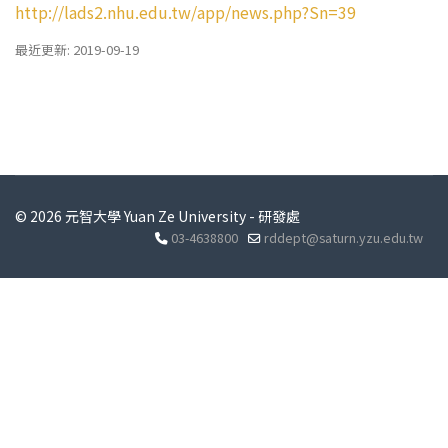
http://lads2.nhu.edu.tw/app/news.php?Sn=39
最近更新: 2019-09-19
© 2026 元智大學 Yuan Ze University - 研發處
03-4638800
rddept@saturn.yzu.edu.tw