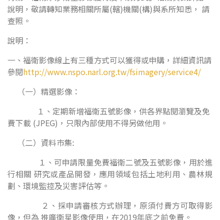
說明，敬請轉知業務相關所屬(轄)機關(構)與系所知悉， 請
查照。
說明：
一、福衛影像線上有三種方式可以獲得或申購，詳細資訊請
參閱
http://www.nspo.narl.org.tw/fsimagery/service4/
（一）精選影像：
１、定期新增福衛五號影像，供各界點閱瀏覽及免
費下載 (JPEG)，只限內部使用不得另做他用。
（二）資料巿集:
１、可申請限量免費福衛二號及五號影像，用於進
行相關 研究或產品開發，應用領域包括土地利用、農林規
劃、環境監控及災害評估等。
２、採申請審核方式辦理，原須付費方可取得影
像，但為 推廣衛星影像使用，在2019年底之前免費。