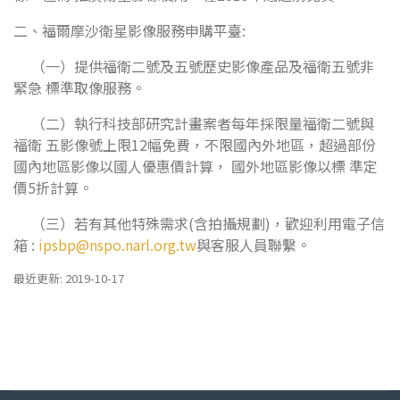
二、福爾摩沙衛星影像服務申購平臺:
（一）提供福衛二號及五號歷史影像產品及福衛五號非
緊急 標準取像服務。
（二）執行科技部研究計畫案者每年採限量福衛二號與
福衛 五影像號上限12幅免費，不限國內外地區，超過部份
國內地區影像以國人優惠價計算， 國外地區影像以標 準定
價5折計算。
（三）若有其他特殊需求(含拍攝規劃)，歡迎利用電子信
箱 :
ipsbp@nspo.narl.org.tw
與客服人員聯繫。
最近更新: 2019-10-17