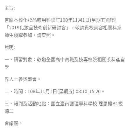
:
主旨
108
11
1
(
)
有關本校化妝品應用科謹訂
年
月
日
星期五
辦理
2019
「
化妝品技術創新研討會」，敬請貴校美容相關科系
師生踴躍參加，請查照。
:
說明
一、研習對象：敬邀全國高中高職及技專校院相關系科產官
學
界人士參與盛會。
108
11
1
(
) 08:10-15:20
二、時間：
年
月
日
星期五
。
B1
三、報到及活動地點：國立臺南護理專科學校
蔻思樓
視
聽二
會議廳。