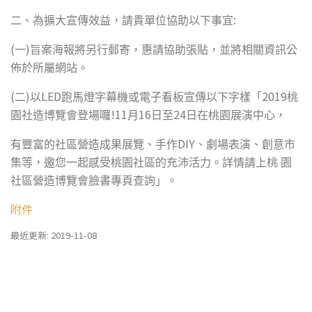
:
二、為擴大宣傳效益，請貴單位協助以下事宜
(
)
一
旨案海報將另行郵寄，惠請協助張貼，並將相關資訊公
佈於所屬網站。
(
)
LED
2019
二
以
跑馬燈字幕機或電子看板宣傳以下字樣「
桃
!11
16
24
園社造博覽會登場囉
月
日至
日在桃園展演中心，
DIY
有豐富的社區營造成果展覽、手作
、劇場表演、創意市
集等，邀您一起感受桃園社區的充沛活力。詳情請上桃
園
社區營造博覽會臉書專頁查詢」。
附件
最近更新: 2019-11-08