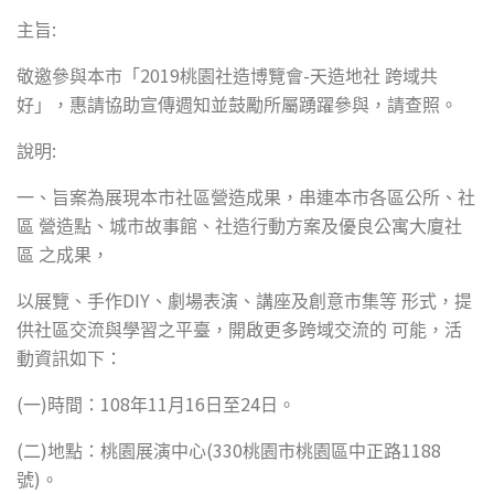
:
主旨
2019
-
敬邀參與本市「
桃園社造博覽會
天造地社
跨域共
好」，惠請協助宣傳週知並鼓勵所屬踴躍參與，請查照。
:
說明
一、旨案為展現本市社區營造成果，串連本市各區公所、社
區
營造點、城市故事館、社造行動方案及優良公寓大廈社
區
之成果，
DIY
以展覽、手作
、劇場表演、講座及創意市集等
形式，提
供社區交流與學習之平臺，開啟更多跨域交流的
可能，活
動資訊如下：
(
)
108
11
16
24
一
時間：
年
月
日至
日。
(
)
(330
1188
二
地點：桃園展演中心
桃園市桃園區中正路
)
號
。