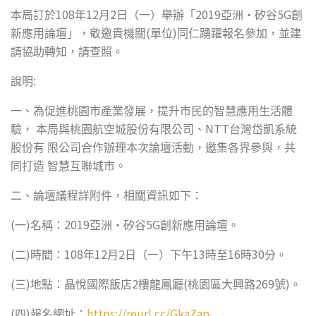
108
12
2
2019
5G
本局訂於
年
月
日（一）舉辦「
亞洲‧矽谷
創
(
)
新應用論壇」，敬邀貴機關
單位
同仁踴躍報名參加，並建
請協助轉知，請查照。
:
說明
一、為促進桃園市產業發展，提升市民的智慧應用生活體
NTT
驗，
本局與桃園航空城股份有限公司、
台灣岱凱系統
股份有
限公司合作辦理本次論壇活動，邀集各界參與，共
同打造
智慧互聯城市。
二、論壇議程詳附件，相關資訊如下：
(
)
2019
5G
一
名稱：
亞洲‧矽谷
創新應用論壇。
(
)
108
12
2
13
16
30
二
時間：
年
月
日（一）下午
時至
時
分。
(
)
2
(
269
)
三
地點：晶悅國際飯店
樓龍鳳廳
桃園區大興路
號
。
(
)
https://reurl.cc/GkaZap
四
報名網址：