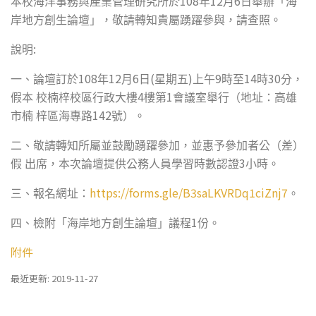
108
12
6
本校海洋事務與產業管理研究所於
年
月
日舉辦「海
岸地方創生論壇」，敬請轉知貴屬踴躍參與，請查照。
:
說明
108
12
6
(
)
9
14
30
一、論壇訂於
年
月
日
星期五
上午
時至
時
分，
4
1
假本
校楠梓校區行政大樓
樓第
會議室舉行（地址：高雄
142
市楠
梓區海專路
號）。
二、敬請轉知所屬並鼓勵踴躍參加，並惠予參加者公（差）
3
假
出席，本次論壇提供公務人員學習時數認證
小時。
https://forms.gle/B3saLKVRDq1ciZnj7
三、報名網址：
。
1
四、檢附「海岸地方創生論壇」議程
份。
附件
最近更新: 2019-11-27