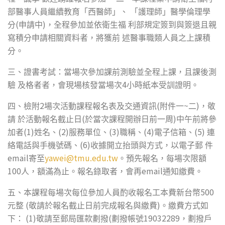
部醫事人員繼續教育「西醫師」、
「護理師」醫學倫理學
(
)
分
申請中
，全程參加並依衛生福
利部規定簽到與簽退且親
寫積分申請相關資料者，將獲前
述醫事職類人員之上課積
分。
三、證書考試：當場次參加課前測驗並全程上課，且課後測
4
驗
及格者者，會現場核發當場次
小時紙本受訓證明。
2
(
~
)
四、檢附
場次活動課程報名表及交通資訊
附件一
二
，敬
(
)
請
於活動報名截止日
於當次課程開辦日前一周
中午前將參
(1)
(2)
(3)
(4)
(5)
加者
姓名、
服務單位、
職稱、
電子信箱、
連
(6)
絡電話與手機號碼、
收據開立抬頭與方式，以電子郵
件
email
yawei@tmu.edu.tw
寄至
。預先報名，每場次限額
100
email
人，額滿為止。報名錄取者，會再
通知繳費。
500
五、本課程每場次每位參加人員酌收報名工本費新台幣
(
)
元整
敬請於報名截止日前完成報名與繳費
。繳費方式如
(1)
(
19032289
下：
敬請至郵局匯款劃撥
劃撥帳號
，劃撥戶