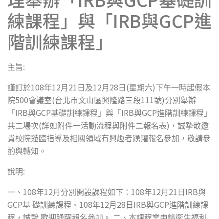
練課程」與「IRB與GCP進
階訓練課程」
:
主旨
108
12
21
12
28
(
)
謹訂於
年
月
日及
月
日
星期六
下午一時起假本
500
(
111
)
院
會議室
台北市文山區興隆路三段
號
分別舉辦
IRB
GCP
IRB
GCP
「
與
基礎訓練課程」與「
與
進階訓練課程」
(
)
共二場次
詳如附件一活動流程與附件二報名表
，誠摯敬邀
貴校院蒞臨指導及相關領域有興趣者踴躍報名參加，敬請參
酌與轉知。
:
說明
108
12
108
12
21
IRB
一、
年
月分別開設課程如下：
年
月
日
與
GCP
108
12
28
IRB
GCP
基
礎訓練課程、
年
月
日
與
進階訓練課
程，誠摯
歡迎踴躍報名參加。
二、本課程業申請衛生福利